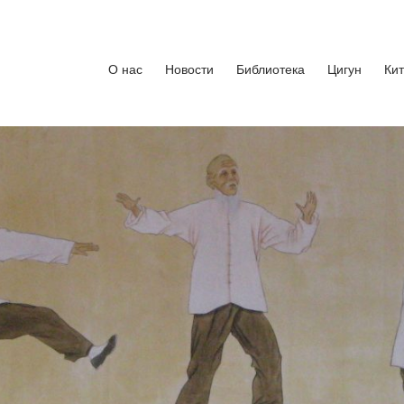
кусства
бург. Руководитель Андрей Середняков.
О нас
Новости
Библиотека
Цигун
Ки