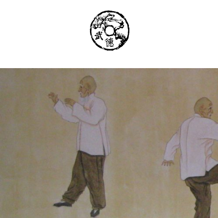
Институт Исследования Внутреннего Ис
Школа тайцзи-цюань стиля Чэнь, Петер