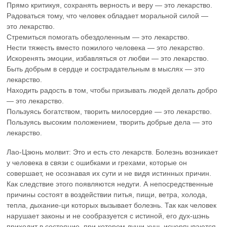
Прямо критикуя, сохранять верность и веру — это лекарство.
Радоваться тому, что человек обладает моральной силой —
это лекарство.
Стремиться помогать обездоленным — это лекарство.
Нести тяжесть вместо пожилого человека — это лекарство.
Искоренять эмоции, избавляться от любви — это лекарство.
Быть добрым в сердце и сострадательным в мыслях — это
лекарство.
Находить радость в том, чтобы призывать людей делать добро
— это лекарство.
Пользуясь богатством, творить милосердие — это лекарство.
Пользуясь высоким положением, творить добрые дела — это
лекарство.
Лао-Цзюнь молвит: Это и есть сто лекарств. Болезнь возникает
у человека в связи с ошибками и грехами, которые он
совершает, не осознавая их сути и не видя истинных причин.
Как следствие этого появляются недуги. А непосредственные
причины состоят в воздействии питья, пищи, ветра, холода,
тепла, дыхание-ци которых вызывает болезнь. Так как человек
нарушает законы и не сообразуется с истиной, его дух-шэнь
приходит в состояние, при котором души-хунь исчерпываются,