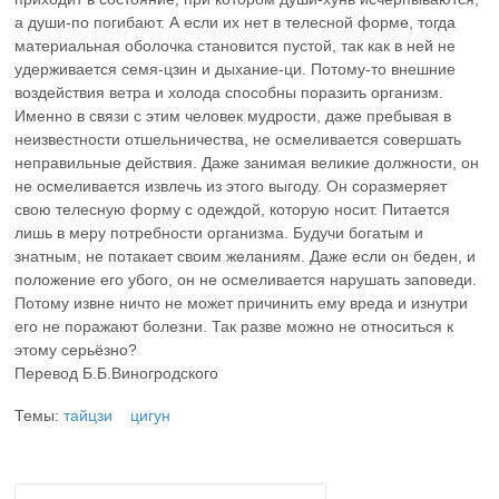
а души-по погибают. А если их нет в телесной форме, тогда
материальная оболочка становится пустой, так как в ней не
удерживается семя-цзин и дыхание-ци. Потому-то внешние
воздействия ветра и холода способны поразить организм.
Именно в связи с этим человек мудрости, даже пребывая в
неизвестности отшельничества, не осмеливается совершать
неправильные действия. Даже занимая великие должности, он
не осмеливается извлечь из этого выгоду. Он соразмеряет
свою телесную форму с одеждой, которую носит. Питается
лишь в меру потребности организма. Будучи богатым и
знатным, не потакает своим желаниям. Даже если он беден, и
положение его убого, он не осмеливается нарушать заповеди.
Потому извне ничто не может причинить ему вреда и изнутри
его не поражают болезни. Так разве можно не относиться к
этому серьёзно?
Перевод Б.Б.Виногродского
Темы:
тайцзи
цигун