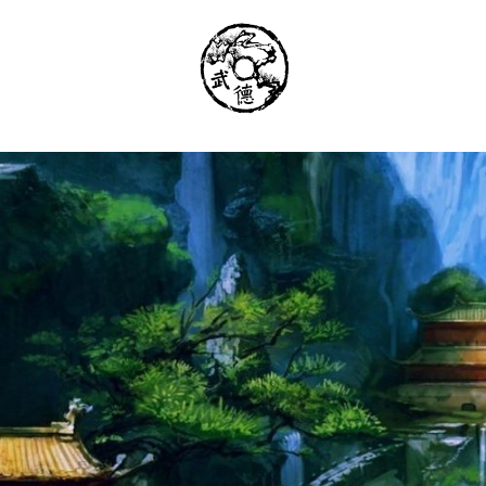
Институт Исследования Внутреннего Ис
Школа тайцзи-цюань стиля Чэнь, Петер