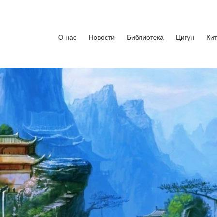
кусства
бург. Руководитель Андрей Середняков.
О нас
Новости
Библиотека
Цигун
Ки