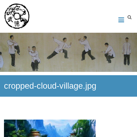
Институт Исследования Внутреннего Искусства
Школа тайцзи-цюань стиля Чэнь, Петербург. Руководитель
Андрей Середняков.
cropped-cloud-village.jpg