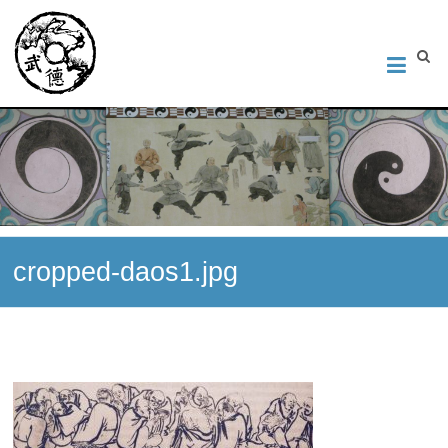
Институт Исследования Внутреннего Искусства
Школа тайцзи-цюань стиля Чэнь, Петербург. Руководитель
Андрей Середняков.
cropped-daos1.jpg