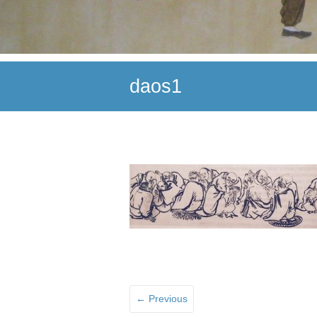
daos1
← Previous