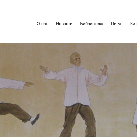
кусства
бург. Руководитель Андрей Середняков.
О нас
Новости
Библиотека
Цигун
Ки