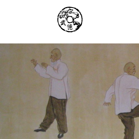
Институт Исследования Внутреннего Ис
Школа тайцзи-цюань стиля Чэнь, Петер