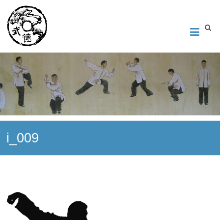
Институт Исследования Внутреннего Искусства
Школа тайцзи-цюань стиля Чэнь, Петербург. Руководитель
Андрей Середняков.
i_009