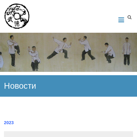
Институт Исследования Внутреннего Искусства
Школа тайцзи-цюань стиля Чэнь, Петербург. Руководитель
Андрей Середняков.
Новости
2023