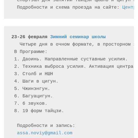
  спортзал для занятий тайцзи-цюань и цигун п
  Подробности и схема проезда на сайте: 
Центр
23-26 февраля 
Зимний семинар школы
   Четыре дня в очном формате, в просторном за
 В Программе:

 1. Даоинь. Направленные суставные усилия. 

 2. Техника выброса усилия. Активация центра. 
 3. Столб и НШН 

 4. Шаги в цигун. 

 5. Чжинэнгун. 

 6. Багуацигун.

 7. 6 звуков. 

 8. 19 форм тайцзи.

  Подробности и запись: 

assa.noviy@gmail.com