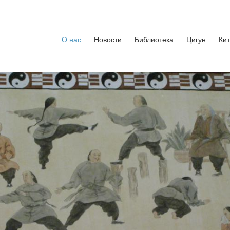
кусства
бург. Руководитель Андрей Середняков.
О нас
Новости
Библиотека
Цигун
Ки