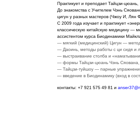
Практикует и преподает Тайцзи-цюань,
До знакомства с Учителем Чэнь Сяовано
цигун у разных мастеров (Чжоу И, Лян 
С 2009 года изучает и практикует «эн
классическую китайскую медицину — ме
ассистентом курса Биодинамики Майкл
— мягкий (медицинский) Цигун — метод 
— Даоинь, методы работы с ци сидя и 
— выстраивание столба и «наматывани
— формы Тайцзи-цюань Чэнь Сяована,
— Тайцзи-туйшоу — парные упражнени
— введение в Биодинамику (вход в сос
контакты: +7 921 575 49 81 и
anser37@