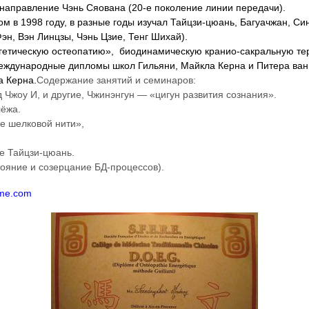
 направление Чэнь Сяована (20-е поколение линии передачи).
м в 1998 году, в разные годы изучал Тайцзи-цюань, Багуачжан, С
Фэн, Вэн Линцзы, Чэнь Цзие, Тенг Шихай).
ергетическую остеопатию», биодинамическую кранио-сакральную те
ждународные дипломы школ Гильяни, Майкла Керна и Питера ван 
а Керна.
Содержание занятий и семинаров:
Чжоу И, и другие, Чжинэнгун — «цигун развития сознания».
лёжа.
е шелковой нити»,
е Тайцзи-цюань.
тояние и созерцание БД-процессов).
me.com