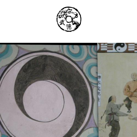
Институт Исследования Внутреннего Ис
Школа тайцзи-цюань стиля Чэнь, Петер