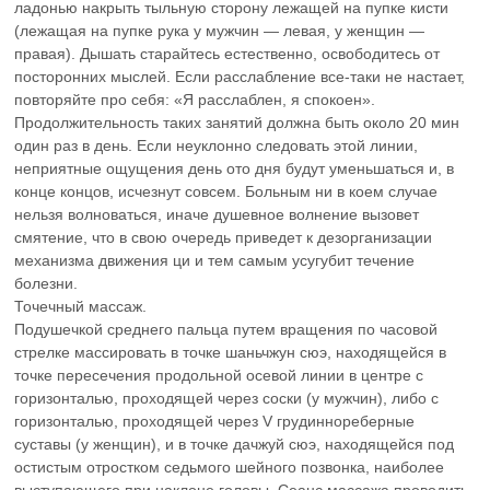
ладонью накрыть тыльную сторону лежащей на пупке кисти
(лежащая на пупке рука у мужчин — левая, у женщин —
правая). Дышать старайтесь естественно, освободитесь от
посторонних мыслей. Если расслабление все-таки не настает,
повторяйте про себя: «Я расслаблен, я спокоен».
Продолжительность таких занятий должна быть около 20 мин
один раз в день. Если неуклонно следовать этой линии,
неприятные ощущения день ото дня будут уменьшаться и, в
конце концов, исчезнут совсем. Больным ни в коем случае
нельзя волноваться, иначе душевное волнение вызовет
смятение, что в свою очередь приведет к дезорганизации
механизма движения ци и тем самым усугубит течение
болезни.
Точечный массаж.
Подушечкой среднего пальца путем вращения по часовой
стрелке массировать в точке шаньчжун сюэ, находящейся в
точке пересечения продольной осевой линии в центре с
горизонталью, проходящей через соски (у мужчин), либо с
горизонталью, проходящей через V грудиннореберные
суставы (у женщин), и в точке дачжуй сюэ, находящейся под
остистым отростком седьмого шейного позвонка, наиболее