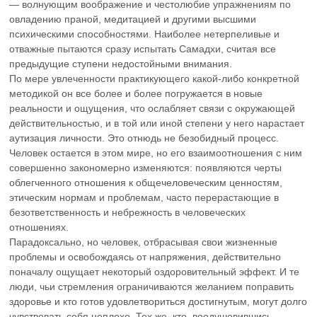
— волнующим воображение и честолюбие упражнениям по
овладению праной, медитацией и другими высшими
психическими способностями. Наиболее нетерпеливые и
отважные пытаются сразу испытать Самадхи, считая все
предыдущие ступени недостойными внимания.
По мере увлеченности практикующего какой-либо конкретной
методикой он все более и более погружается в новые
реальности и ощущения, что ослабляет связи с окружающей
действительностью, и в той или иной степени у него нарастает
аутизация личности. Это отнюдь не безобидный процесс.
Человек остается в этом мире, но его взаимоотношения с ним
совершенно закономерно изменяются: появляются черты
облегченного отношения к общечеловеческим ценностям,
этическим нормам и проблемам, часто перерастающие в
безответственность и небрежность в человеческих
отношениях.
Парадоксально, но человек, отбрасывая свои жизненные
проблемы и освобождаясь от напряжения, действительно
поначалу ощущает некоторый оздоровительный эффект. И те
люди, чьи стремления ограничиваются желанием поправить
здоровье и кто готов удовлетвориться достигнутым, могут долго
чувствовать себя неплохо. Тех же, кто, воодушевившись