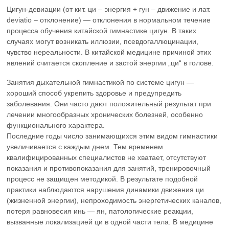
Цигун-девиации (от кит. ци – энергия + гун – движение и лат.
deviatio – отклонение) — отклонения в нормальном течение
процесса обучения китайской гимнастике цигун. В таких
случаях могут возникать иллюзии, псевдогаллюцинации,
чувство нереальности. В китайской медицине причиной этих
явлений считается скопление и застой энергии „ци“ в голове.
Занятия дыхательной гимнастикой по системе цигун —
хороший способ укрепить здоровье и предупредить
заболевания. Они часто дают положительный результат при
лечении многообразных хронических болезней, особенно
функционального характера.
Последние годы число занимающихся этим видом гимнастики
увеличивается с каждым днем. Тем временем
квалифицированных специалистов не хватает, отсутствуют
показания и противопоказания для занятий, тренировочный
процесс не защищен методикой. В результате подобной
практики наблюдаются нарушения динамики движения ци
(жизненной энергии), непроходимость энергетических каналов,
потеря равновесия инь — ян, патологические реакции,
вызванные локализацией ци в одной части тела. В медицине