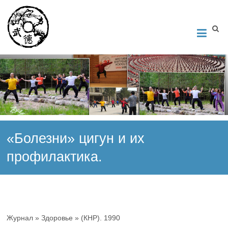
Институт Исследования Внутреннего Искусства
Школа тайцзи-цюань стиля Чэнь, Петербург. Руководитель
Андрей Середняков.
«Болезни» цигун и их
профилактика.
Журнал » Здоровье » (КНР). 1990