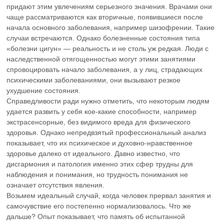
придают этим увлечениям серьезного значения. Врачами они
чаще рассматриваются как вторичные, появившиеся после
начала основного заболевания, например шизофрении. Такие
случаи встречаются. Однако болезненные состояния типа
«болезни цигун» — реальность и не столь уж редкая. Люди с
наследственной отягощенностью могут этими занятиями
спровоцировать начало заболевания, а у лиц, страдающих
психическими заболеваниями, они вызывают резкое
ухудшение состояния.
Справедливости ради нужно отметить, что некоторым людям
удается развить у себя кое-какие способности, например
экстрасенсорные, без видимого вреда для физического
здоровья. Однако непредвзятый профессиональный анализ
показывает, что их психическое и духовно-нравственное
здоровье далеко от идеального. Давно известно, что
дисгармония и патология именно этих сфер трудны для
наблюдения и понимания, но трудность понимания не
означает отсутствия явления.
Возьмем идеальный случай, когда человек прервал занятия и
самочувствие его постепенно нормализовалось. Что же
дальше? Опыт показывает, что память об испытанной