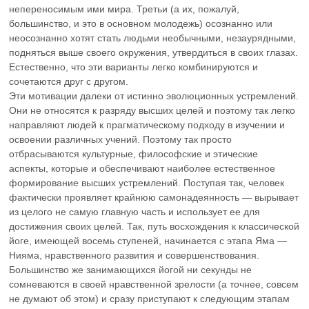
непереносимым ими мира. Третьи (а их, пожалуй,
большинство, и это в основном молодежь) осознанно или
неосознанно хотят стать людьми необычными, незаурядными,
подняться выше своего окружения, утвердиться в своих глазах.
Естественно, что эти варианты легко комбинируются и
сочетаются друг с другом.
Эти мотивации далеки от истинно эволюционных устремлений.
Они не относятся к разряду высших целей и поэтому так легко
направляют людей к прагматическому подходу в изучении и
освоении различных учений. Поэтому так просто
отбрасываются культурные, философские и этические
аспекты, которые и обеспечивают наиболее естественное
формирование высших устремлений. Поступая так, человек
фактически проявляет крайнюю самонадеянность — вырывает
из целого не самую главную часть и использует ее для
достижения своих целей. Так, путь восхождения к классической
йоге, имеющей восемь ступеней, начинается с этапа Яма —
Нияма, нравственного развития и совершенствования.
Большинство же занимающихся йогой ни секунды не
сомневаются в своей нравственной зрелости (а точнее, совсем
не думают об этом) и сразу приступают к следующим этапам