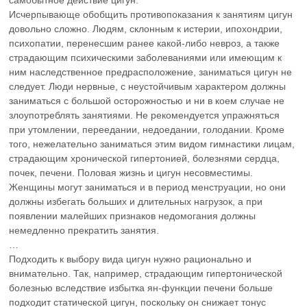
самобытное действие цигун.
Исчерпывающе обобщить противопоказания к занятиям цигун
довольно сложно. Людям, склонным к истерии, ипохондрии,
психопатии, перенесшим ранее какой-либо невроз, а также
страдающим психическими заболеваниями или имеющим к
ним наследственное предрасположение, заниматься цигун не
следует. Люди нервные, с неустойчивым характером должны
заниматься с большой осторожностью и ни в коем случае не
злоупотреблять занятиями. Не рекомендуется упражняться
при утомлении, переедании, недоедании, голодании. Кроме
того, нежелательно заниматься этим видом гимнастики лицам,
страдающим хронической гипертонией, болезнями сердца,
почек, печени. Половая жизнь и цигун несовместимы.
Женщины могут заниматься и в период менструации, но они
должны избегать больших и длительных нагрузок, а при
появлении малейших признаков недомогания должны
немедленно прекратить занятия.
…
Подходить к выбору вида цигун нужно рационально и
внимательно. Так, например, страдающим гипертонической
болезнью вследствие избытка ян-функции печени больше
подходит статической цигун, поскольку он снижает тонус