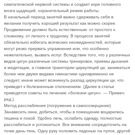
симпатической нервной системы и создает коре головного
мозга щадящий, охранительный режим работы.
В начальный период занятий важно сдерживать себя в
желании получить хороший результат как можно скорее.
Продвижение должно быть естественным: от простого к
сложному, от легкого к трудному. В процессе занятий
обязательно избегать всяческих неожиданностей, которые
могут резко прервать упражнения или, что особенно
нежелательно, вызвать испуг. Вследствие того, что у различных
видов цигун различные системы тренировок, приемы дыхания
и медитации, а главное траектории циркуляций ци, заниматься
более чем двумя видами гимнастики одновременно не
следует, иначе может возникнуть разлад циркуляции ци, что
приведет к болезненным отклонениям. (Далее в статье
приводятся советы по лечению «болезни цигун». — Примеч.
ред.).
Метод расслабления (погружение в самосозерцание).
Занавесить окна, добиться, чтобы в помещении воцарились
тишина и покой. Удобно лечь, ослабить одежду, полностью
расслабиться и успокоиться. Все внимание сосредоточить на
точке дань-тянь. Одну руку положить ладонью па пупок, другой