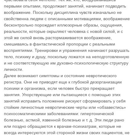
первыми опытами, продолжает занятий, начинает подводить
воображение. Поскольку дисциплина чувств изначально не
свойственна людям с описанными мотивациями, воображение
бесконтрольно порождает иллюзорные образы, ощущения,
реальности, которые окрыляют человека с новой силой, и с
этой же силой вновь растормаживается воображение,
смешиваясь в фантастической пропорции с реальными
восприятиями. Тренировки и упражнения начинают разрушать
тело, психику и душу, поскольку ложатся на неподготовленную
и не соответствующую им духовно-психологическую структуру
личности.
Далее возникают симптомы и состояние невротического
регистра. Они не приводят еще к глубокой дезорганизации
психики и организма, если человек быстро прекращает
занятия. Упорствующие или пытающиеся с помощью этих
занятий исправить положение рискуют сформировать у себя
стойкие личностные невротические черты или «обзавестись»
психосоматическими заболеваниями: гипертонической
болезнью, астмой, язвенной болезнью и т. д. Эти люди рано
или поздно обращаются к врачам-психиатрам, которые не
всегда интересуются этой стороной жизни своих пациентов, не