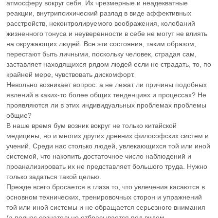
атмосферу вокруг себя. Их чрезмерные и неадекватные
реакции, внутрипсихический разлад в виде аффективных
расстройств, неконтролируемого воображения, колебаний
жизненного тонуса и неуверенности в себе не могут не влиять
на окружающих людей. Все эти состояния, таким образом,
перестают быть личными, поскольку человек, страдая сам,
заставляет находящихся рядом людей если не страдать, то, по
крайней мере, чувствовать дискомфорт.
Невольно возникает вопрос: а не лежат ли причины подобных
явлений в каких-то более общих тенденциях и процессах? Не
проявляются ли в этих индивидуальных проблемах проблемы
общие?
В наше время бум возник вокруг не только китайской
медицины, но и многих других древних философских систем и
учений. Среди нас столько людей, увлекающихся той или иной
системой, что накопить достаточное число наблюдений и
проанализировать их не представляет большого труда. Нужно
только задаться такой целью.
Прежде всего бросается в глаза то, что увлечения касаются в
основном технических, тренировочных сторон и упражнений
той или иной системы и не обращается серьезного внимания
(а подчас сознательно отбрасывается под видом