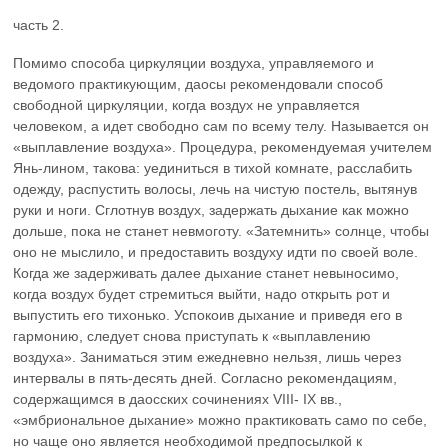
часть 2.
Помимо способа циркуляции воздуха, управляемого и ведомого практикующим, даосы рекомендовали способ свободной циркуляции, когда воздух не управляется человеком, а идет свободно сам по всему телу. Называется он «выплавление воздуха». Процедура, рекомендуемая учителем Янь-лином, такова: уединиться в тихой комнате, расслабить одежду, распустить волосы, лечь на чистую постель, вытянув руки и ноги. Сглотнув воздух, задержать дыхание как можно дольше, пока не станет невмоготу. «Затемнить» солнце, чтобы оно не мыслило, и предоставить воздуху идти по своей воле. Когда же задерживать далее дыхание станет невыносимо, когда воздух будет стремиться выйти, надо открыть рот и выпустить его тихонько. Успокоив дыхание и приведя его в гармонию, следует снова приступать к «выплавлению воздуха». Заниматься этим ежедневно нельзя, лишь через интервалы в пять-десять дней. Согласно рекомендациям, содержащимся в даосских сочинениях VIII- IX вв., «эмбриональное дыхание» можно практиковать само по себе, но чаще оно является необходимой предпосылкой к «выплавлению» и ведению воздуха. Весь этот комплекс называется «употреблением воздуха». Все рецепты «употребления воздуха» предлагали вначале сделать ряд гимнастических упражнений, дабы «расслабить тело». Затем следовало сесть прямо и сделать три вдоха. Успокоить мысли и отвлечься от тела, успокоить дыхание. Затем тихо и легко выдохнуть нечистый воздух через рот и вдохнуть носом чистый. Повторить это шесть-семь раз. Таков порядок «приведения воздуха в гармонию». Когда гармония воздуха достигнута, а рот и нос «закрыты и пусты», надо наполнить рот воздухом, а затем «бить в небесный барабан» не менее 15 раз. После этого сглотнуть воздух, как глотают воду и сосредоточить внимание на воздухе, который проходит в «океан воздуха», где он и остается на длительное время. Через определенный промежуток времени процедуру сглатывания надо повторить и так до тех пор, пока не «наполнится живот». «Наполнив живот» и «освободив сердце» от суетных мыслей, следовало закрыть рот, массировать живот руками, чтобы заставить воздух циркулировать и проникнуть в нос. При этом нельзя сильно дышать, дабы не нарушить гармонии воздуха. После этого следует лечь в постель, вытянуть руки и ноги, несколько их расставив. Дышать носом, внимание сосредоточить на дыхании, заставляя воздух циркулировать по всему телу. Эта процедура называется «заставить воздух циркулировать». При этом предписывалось интенсивно двигать пальцами рук и ног, а также «костями и суставами» до тех пор, пока не прошибет пот. Эта процедура называется «проникновение воздуха». Процедуре дыхания сопутствовал целый ряд предписаний, которые слыли секретными, таинственными, и передавались изустно от учителя к ученику. В даосских сочинениях до периода Тан ничего не говорилось о внутреннем воздухе, речь шла лишь о внешнем воздухе. Как отмечают авторы, исследовавшие эту проблему, схема циркуляции воздуха в сочинениях до танских и после танских в основных чертах не различалась [25, c.231]. Внешний воздух — тот, что вдыхают носом и который затем опускается в почки и проходит все пять внутренних органов и шесть вместилищ: «из длинной долины (т.е. носа) в темную область (т.е. почки) воздух проходит по пригородам и округам (т.е. по внутренним органам)». В известном сочинении Гэ Хуна «Баопу-цзы» (начало IV в.) говорится, что практикуя циркуляцию воздуха, следует вдыхать носом и затем закрывать, запирать воздух, удерживая его в течение 120 ударов сердца, после чего осторожно выдыхать ртом. Вдох и выдох следует производить бесшумно и без напряжения, так, чтобы перо, помещенное перед носом или ртом, не шевелилось. При этом необходимо вдыхать большое количество воздуха, а выдыхать малое. По мере овладения этой практикой следовало увеличить интервал между вдохом и выдохом до тысячи ударов сердца, что должно было, по мнению автора, привести к омоложению старых. «Хуан тин цзин» («Книга желтого двора», III в.) — один из наиболее ранних трактатов о поисках бессмертия. Семисложными стихами, в эзотерических терминах в нем последовательно и довольно подробно описаны способы достижения бессмертия: циркуляция воздуха, возвращение семени, увеличение его, питание и т.д. Согласно описаниям «Хуан тин цзина», воздух следовало вдохнуть носом («печкой»), провести через ворота, ключ от которых хранится у духов селезенки. Преодолев этот сложный барьер, воздух вели к нижнему «полю киновари», где воздух встречался с семенем, смешивался и сублимировался в процессе плавления. В это время рот должен быть наполнен слюной. «Выплавленные» воздух и семя проводят из нижнего «поля киновари» в верхнее «поле киновари», находящееся в голове. Это «возвращение семени» (ниже мы подробнее остановимся на этой практике). Если же не практикуют этот процесс, то делают выдох ртом. Вот пример описания: «Вдыхая и выдыхая через определенные интервалы через печку, вводят воздух в «поле киновари». В это время чистая вода (т.е. слюна) Яшмового озера (т.е. рта) омывает священный корень (язык)» [25, c.241]. Большое внимание даосы уделяли выдоху. Этой технике они придавали серьезное значение еще в глубокой древности. Множество наименований способов выдоха встречается у Чжуан-цзы. Однако тщательно техника выдоха была разработана в период Тан и Сун. При одном способе вдоха было известно шесть способов выдоха: чи, хэ, ху, сюй, чуй, си. Эти выдохи, по представлениям даосских учителей, соотносились каждый с определенным органом и употреблялись для лечения болезней, причина которых коренилась в этих органах. Так, считалось, что выдох чи влияет на легкие, лечит и укрепляет их, снимает усталость, избавляет от истощения, лечит болезни кожи, различные воспалительные процессы, эффективен при сильном холоде или большой жаре. Выдох хэ влияет на сердце. Практикуя его, стремились избавиться от головных болей, сухости во рту, сильного жара. Выдох ху, будучи связан с селезенкой, считался полезным при желудочных заболеваниях, лихорадке, высокой температуре. Выдох сюй влияет на функцию печени и считается эффективным при лечении болезней глаз и меланхолии. Выдох чуй связан с почками, полезен при ознобе, холоде, импотенции. Выдох си контролирует «трех плавильщиков» (сань цзяо — разъяснения об этом специальном органе человеческого тела были даны в трактате конца первого тысячелетия до нашей эры «Наньцзин», подробнее см. Д.А.Дубровин «Трудные вопросы классической китайской медицины», CПб, 1990), улучшает их деятельность, полезен при лечении ревматизма. Поскольку считалось, что сердце управляет всеми органами, можно было обходиться одним выдохом хэ, который соотносился с сердцем. Как же следовало выдыхать согласно этим шести способам? Сведения о технике выдоха очень скудны. Вот некоторые описания. Выдох сюй делается широко открытым ртом, воздух выпускается постепенно, тихо, рука перед ртом ощущает тепло. Выдох чуй выполняется сжатым ртом, воздух выпускается быстро, с напряжением, рука перед ртом ощущает сильную струю холодного воздуха [25, c.250]. Делая тот или иной выдох, следует произносить звук, соответствующий наименованию выполняемого выдоха, т.е. чи, хэ, ху, чуй, сюй, си. Выдох хэ делается, в частности, так: сложить слегка губы, беззвучно произнести «хэ», выдыхая через рот нечистый воздух сердца. Затем закрыть рот и вдохнуть носом свежий воздух, мысленно направляя его к сердцу. Выдох должен быть коротким, а вдох продолжительным. Упражнение повторить шесть раз [22, c.209]. Даосские наставники рекомендовали практиковать определенный способ выдоха не только для лечения болезней, но и для их профилактики, для укрепления здоровья, для защиты от жары или холода. Так, по утрам надлежало делать выдох сюй, после еды — выдох хэ, после вина — тоже выдох хэ, при жаре — выдох ху, когда холодно — выдох чуй. В даосских трактатах разных периодов можно встретить множество предписаний относительного того, в какое время и в каком месте следует заниматься дыхательными упражнениями. Наиболее общие указания сводятся к следующему: надо освободиться от суетных мыслей, совершить омовение, привести себя в порядок, расслабить или расстегнуть одежду, уединиться в тихом помещении, чистом и не загроможденным вещами, зажечь благовония, почитать священные книги и помолиться божествам. Перед поглощением воздуха следует «бить в небесный барабан» 36 раз, затем сделать два-три продолжительных выдоха. После этого можно приступать непосредственно к поглощению воздуха. Дыхательные упражнения обычно сопровождаются практикой поглощения слюны. В конце династии Тан доктрина «эмбрионального дыхания» утратила свое доминирующее влияние среди практиков даосизма. Распространение получила теория внутреннего дыхания, циркуляции воздуха в «полях киновари». Для лечения болезней рекомендовался способ задержания дыхания, или «запирания воздуха» на вдохе. Для питания внутренних органов рекомендовался способ «пяти ростков»: произнести молитву, поворачиваясь по странам света и поглощая воздух определенное число раз: три раза, обратившись на юг, для питания сердца; пять раз, обратившись на север, для питания почек; семь раз, обратившись на запад, для питания легких; девять раз, обратившись на восток, для питания печени; для питания селезенки (центра) поглощают воздух двенадцать раз. Эта процедура называется «поглощение воздуха три, пять, семь, девять (раз)». Одной из разновидностей дыхательных упражнений была практика «поглощения солнечных лучей», дополнявшая процедуру «поглощения дыхания солнца и образа солнца». Рано утром надлежало сесть или стать лицом к солнцу, сосредоточиться и «поглощать солнечное дыхание» 45 раз, затем 9 раз сглотнуть слюну и 9 раз постучать зубами. Процедура «поглощения образа солнца» заключалась в следующем: утром надлежало повернуться на восток, держа в руке лист зеленой бумаги, на которой киноварью выведен иероглиф «солнце» ( Н )* внутри квадрата. На этом образе следовало сосредоточиться, затем сглотнуть его, после чего надлежало 9 раз сглотнуть слюну и 9 раз постучать зубами, удерживая образ солнца в сердце. Далее, дополнительно к этому, можно практиковать метод поглощ