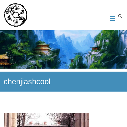
Институт Исследования Внутреннего Искусства
Школа тайцзи-цюань стиля Чэнь, Петербург. Руководитель
Андрей Середняков.
chenjiashcool