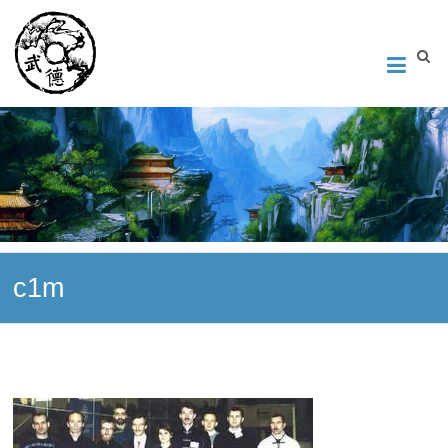
Институт Исследования Внутреннего Искусства
Школа тайцзи-цюань стиля Чэнь, Петербург. Руководитель
Андрей Середняков.
c1m