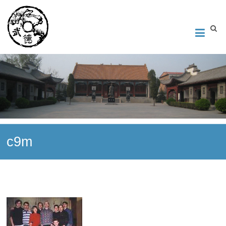
Институт Исследования Внутреннего Искусства
Школа тайцзи-цюань стиля Чэнь, Петербург. Руководитель
Андрей Середняков.
c9m