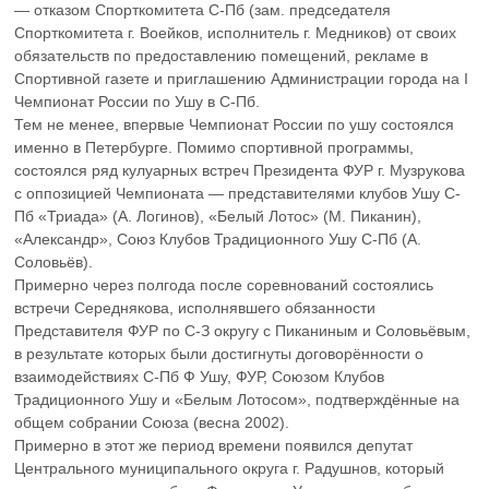
— отказом Спорткомитета С-Пб (зам. председателя
Спорткомитета г. Воейков, исполнитель г. Медников) от своих
обязательств по предоставлению помещений, рекламе в
Спортивной газете и приглашению Администрации города на I
Чемпионат России по Ушу в С-Пб.
Тем не менее, впервые Чемпионат России по ушу состоялся
именно в Петербурге. Помимо спортивной программы,
состоялся ряд кулуарных встреч Президента ФУР г. Музрукова
с оппозицией Чемпионата — представителями клубов Ушу С-
Пб «Триада» (А. Логинов), «Белый Лотос» (М. Пиканин),
«Александр», Союз Клубов Традиционного Ушу С-Пб (А.
Соловьёв).
Примерно через полгода после соревнований состоялись
встречи Середнякова, исполнявшего обязанности
Представителя ФУР по С-З округу с Пиканиным и Соловьёвым,
в результате которых были достигнуты договорённости о
взаимодействиях С-Пб Ф Ушу, ФУР, Союзом Клубов
Традиционного Ушу и «Белым Лотосом», подтверждённые на
общем собрании Союза (весна 2002).
Примерно в этот же период времени появился депутат
Центрального муниципального округа г. Радушнов, который