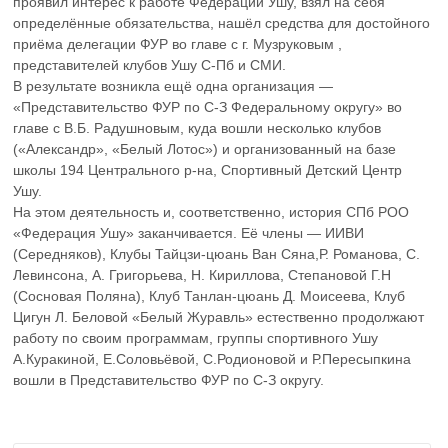
проявил интерес к работе Федерации Ушу, взял на себя
определённые обязательства, нашёл средства для достойного
приёма делегации ФУР во главе с г. Музруковым ,
представителей клубов Ушу С-Пб и СМИ.
В результате возникла ещё одна организация —
«Представительство ФУР по С-З Федеральному округу» во
главе с В.Б. Радушновым, куда вошли несколько клубов
(«Александр», «Белый Лотос») и организованный на базе
школы 194 Центрального р-на, Спортивный Детский Центр
Ушу.
На этом деятельность и, соответственно, история СПб РОО
«Федерация Ушу» заканчивается. Её члены — ИИВИ
(Середняков), Клубы Тайцзи-цюань Ван Сяна,Р. Романова, С.
Левинсона, А. Григорьева, Н. Кириллова, Степановой Г.Н
(Сосновая Поляна), Клуб Танлан-цюань Д. Моисеева, Клуб
Цигун Л. Беловой «Белый Журавль» естественно продолжают
работу по своим программам, группы спортивного Ушу
А.Куракиной, Е.Соловьёвой, С.Родионовой и Р.Пересыпкина
вошли в Представительство ФУР по С-З округу.