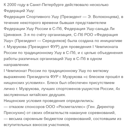
К 2000 году в Санкт-Петербурге действовало несколько
Федераций Ушу:
Федерация Спортивного Ушу (Президент — Э. Волоконцева), в
течение некоторого времени бывшая представителем
Федерации Ушу России в С-Пб, Федерация Ушу-саньда Ли
Цзянвэня. 3-я по счёту организация, С-Пб РОО «Федерация
Ушу» (Президент — Середняков) была создана по инициативе
г. Музрукова (Президент ФУР) для проведения I Чемпионата
России по традиционному Ушу в С-Пб, и с целью объединения
работы различных организаций Ушу в С-Пб в одном
направлении.
I Чемпионат России по традиционному Ушу по меткому
выражению Президента ФУР г. Музрукова «с блеском прошёл в
нищенских условиях». Блеск был обеспечен присутствием
лично г. Музрукова, лучших спортсменов-ушуистов России, 4х
заслуженных китайских дедушек.
Нищенские условия проведения определились:
— отказом спонсоров ООО «Росметаллес» (Ген. Директор
Преснухин) от своих обязательств накануне соревнований,
— весьма скромным бюджетом соревнований, состоявшим из
вступительных взносов участников,