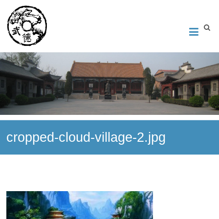
Институт Исследования Внутреннего Искусства
Школа тайцзи-цюань стиля Чэнь, Петербург. Руководитель
Андрей Середняков.
cropped-cloud-village-2.jpg