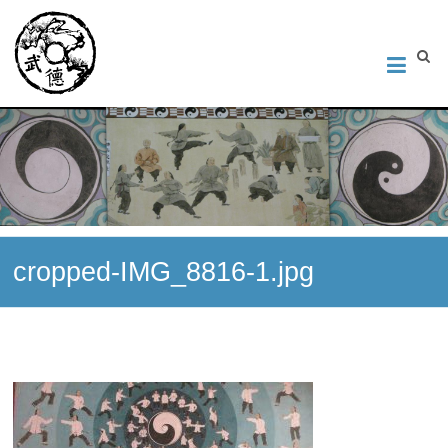
Институт Исследования Внутреннего Искусства
Школа тайцзи-цюань стиля Чэнь, Петербург. Руководитель
Андрей Середняков.
cropped-IMG_8816-1.jpg