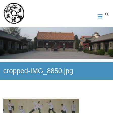
Институт Исследования Внутреннего Искусства
Школа тайцзи-цюань стиля Чэнь, Петербург. Руководитель
Андрей Середняков.
cropped-IMG_8850.jpg