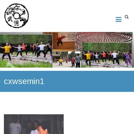
Институт Исследования Внутреннего Искусства
Школа тайцзи-цюань стиля Чэнь, Петербург. Руководитель
Андрей Середняков.
cxwsemin1