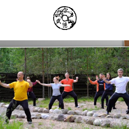
Институт Исследования Внутреннего Ис
Школа тайцзи-цюань стиля Чэнь, Петер