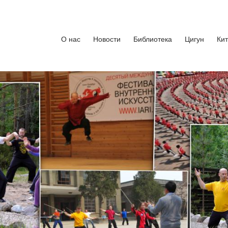
кусства
бург. Руководитель Андрей Середняков.
О нас
Новости
Библиотека
Цигун
Ки