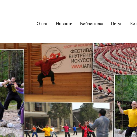
кусства
бург. Руководитель Андрей Середняков.
О нас
Новости
Библиотека
Цигун
Ки