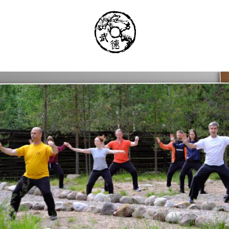
Институт Исследования Внутреннего Ис
Школа тайцзи-цюань стиля Чэнь, Петер