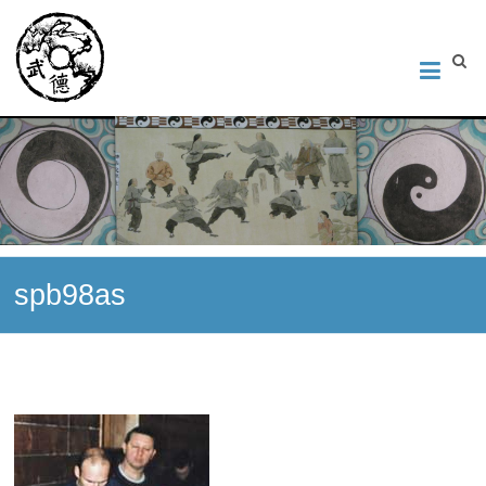
Институт Исследования Внутреннего Искусства
Школа тайцзи-цюань стиля Чэнь, Петербург. Руководитель
Андрей Середняков.
spb98as