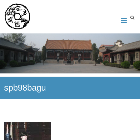
Институт Исследования Внутреннего Искусства
Школа тайцзи-цюань стиля Чэнь, Петербург. Руководитель
Андрей Середняков.
spb98bagu