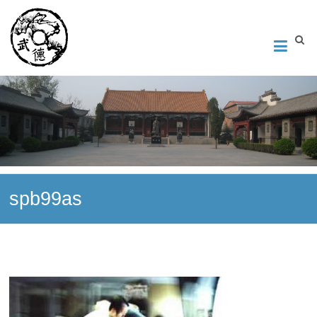
Институт Исследования Внутреннего Искусства
Школа тайцзи-цюань стиля Чэнь, Петербург. Руководитель
Андрей Середняков.
spb99as