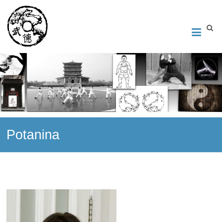
Институт Исследования Внутреннего Искусства
Школа тайцзи-цюань стиля Чэнь, Петербург. Руководитель
Андрей Середняков.
Potanina