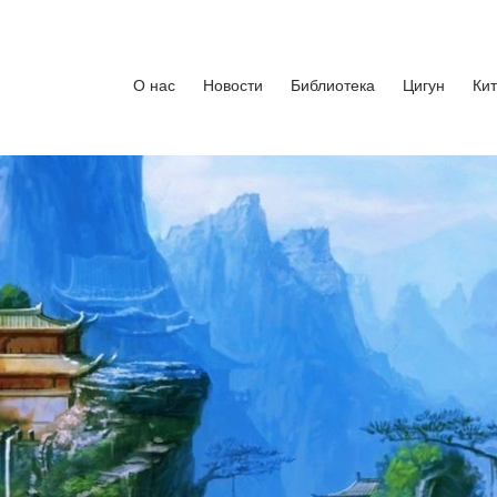
кусства
бург. Руководитель Андрей Середняков.
О нас
Новости
Библиотека
Цигун
Ки