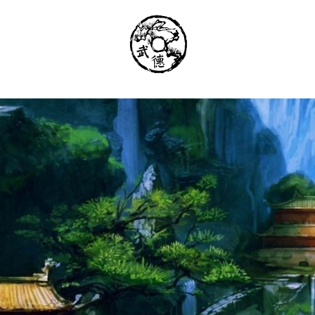
Институт Исследования Внутреннего Ис
Школа тайцзи-цюань стиля Чэнь, Петер