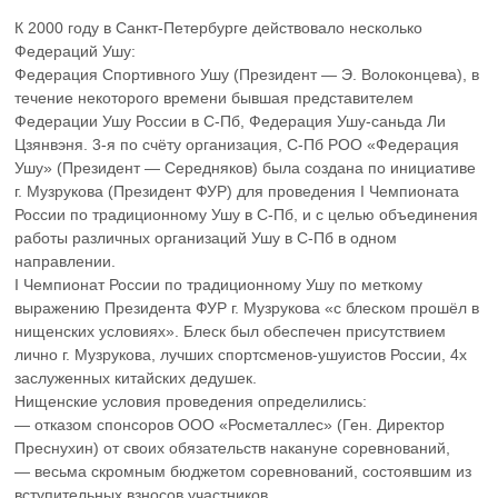
К 2000 году в Санкт-Петербурге действовало несколько
Федераций Ушу:
Федерация Спортивного Ушу (Президент — Э. Волоконцева), в
течение некоторого времени бывшая представителем
Федерации Ушу России в С-Пб, Федерация Ушу-саньда Ли
Цзянвэня. 3-я по счёту организация, С-Пб РОО «Федерация
Ушу» (Президент — Середняков) была создана по инициативе
г. Музрукова (Президент ФУР) для проведения I Чемпионата
России по традиционному Ушу в С-Пб, и с целью объединения
работы различных организаций Ушу в С-Пб в одном
направлении.
I Чемпионат России по традиционному Ушу по меткому
выражению Президента ФУР г. Музрукова «с блеском прошёл в
нищенских условиях». Блеск был обеспечен присутствием
лично г. Музрукова, лучших спортсменов-ушуистов России, 4х
заслуженных китайских дедушек.
Нищенские условия проведения определились:
— отказом спонсоров ООО «Росметаллес» (Ген. Директор
Преснухин) от своих обязательств накануне соревнований,
— весьма скромным бюджетом соревнований, состоявшим из
вступительных взносов участников,