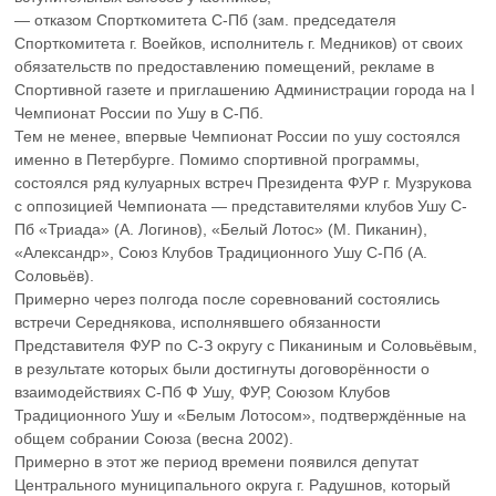
— отказом Спорткомитета С-Пб (зам. председателя
Спорткомитета г. Воейков, исполнитель г. Медников) от своих
обязательств по предоставлению помещений, рекламе в
Спортивной газете и приглашению Администрации города на I
Чемпионат России по Ушу в С-Пб.
Тем не менее, впервые Чемпионат России по ушу состоялся
именно в Петербурге. Помимо спортивной программы,
состоялся ряд кулуарных встреч Президента ФУР г. Музрукова
с оппозицией Чемпионата — представителями клубов Ушу С-
Пб «Триада» (А. Логинов), «Белый Лотос» (М. Пиканин),
«Александр», Союз Клубов Традиционного Ушу С-Пб (А.
Соловьёв).
Примерно через полгода после соревнований состоялись
встречи Середнякова, исполнявшего обязанности
Представителя ФУР по С-З округу с Пиканиным и Соловьёвым,
в результате которых были достигнуты договорённости о
взаимодействиях С-Пб Ф Ушу, ФУР, Союзом Клубов
Традиционного Ушу и «Белым Лотосом», подтверждённые на
общем собрании Союза (весна 2002).
Примерно в этот же период времени появился депутат
Центрального муниципального округа г. Радушнов, который