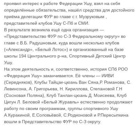
проявил интерес к работе Федерации Ушу, взял на себя
определённые обязательства, нашёл средства для достойного
приёма делегации ФУР во главе с г. Музруковым ,
представителей клубов Ушу С-Пб и СМИ.
В результате возникла ещё одна организация —
«Представительство ФУР по С-З Федеральному округу» во
главе с В.Б. Радушновым, куда вошли несколько клубов
(«Александр», «Белый Лотос») и организованный на базе
школы 194 Центрального р-на, Спортивный Детский Центр
Ушу.
На этом деятельность и, соответственно, история СПб РОО
«Федерация Ушу» заканчивается. Её члены — ИИВИ
(Середняков), Клубы Тайцзи-цюань Ван Сяна,Р. Романова, С.
Левинсона, А. Григорьева, Н. Кириллова, Степановой Г.Н
(Сосновая Поляна), Клуб Танлан-цюань Д. Моисеева, Клуб
Цигун Л. Беловой «Белый Журавль» естественно продолжают
работу по своим программам, группы спортивного Ушу
А.Куракиной, Е.Соловьёвой, С.Родионовой и Р.Пересыпкина
вошли в Представительство ФУР по С-З округу.